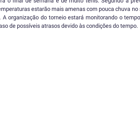
ra o final de semana é de muito tênis. Segundo a prev
temperaturas estarão mais amenas com pouca chuva no s
A organização do torneio estará monitorando o tempo 
aso de possíveis atrasos devido às condições do tempo.