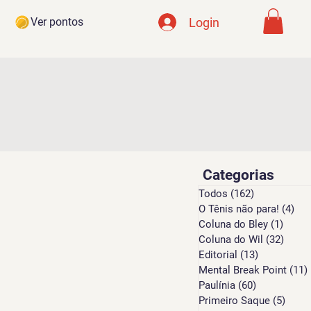
Login
Ver pontos
Categorias
Todos
(162)
162 posts
O Tênis não para!
(4)
4 p
Coluna do Bley
(1)
1 pos
Coluna do Wil
(32)
32 po
Editorial
(13)
13 posts
Mental Break Point
(11)
Paulínia
(60)
60 posts
Primeiro Saque
(5)
5 pos