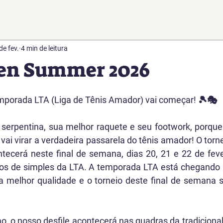
de fev.
4 min de leitura
pen Summer 2026
e 5 estrelas.
mporada LTA (Liga de Tênis Amador) vai começar! 🎾🎭
a serpentina, sua melhor raquete e seu footwork, porqu
 vai virar a verdadeira passarela do tênis amador! O torne
ntecerá neste final de semana, dias 20, 21 e 22 de fever
os de simples da LTA. A temporada LTA está chegando p
da melhor qualidade e o torneio deste final de semana 
 o nosso desfile acontecerá nas quadras da tradicional