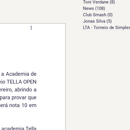
Toni Verdane
(8)
8 posts
News
(108)
108 posts
Club Smash
(0)
0 post
Jonas Silva
(5)
5 posts
LTA - Torneio de Simple
e a Academia de 
io 
TELLA OPEN 
eiro, abrindo a 
ara provar que 
será nota 10 em 
 academia Tella 