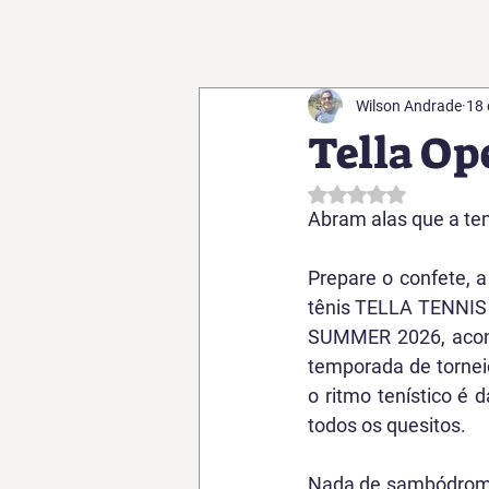
Wilson Andrade
18 
Tella O
Avaliado com NaN d
Abram alas que a te
Prepare o confete, 
tênis 
TELLA TENNIS
SUMMER 2026
, aco
temporada de tornei
o ritmo tenístico é 
todos os quesitos. 
Nada de sambódromo,