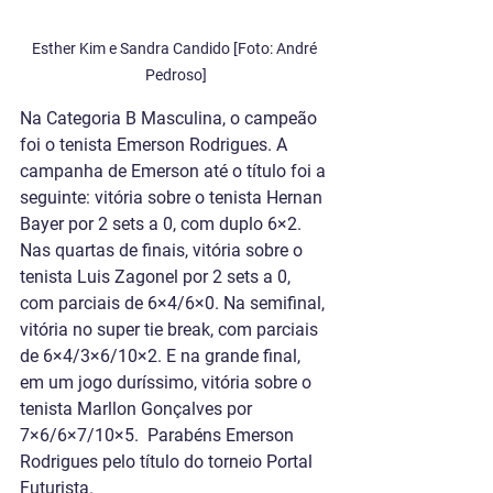
Esther Kim e Sandra Candido [Foto: André 
Pedroso]
Na Categoria B Masculina, o campeão 
foi o tenista Emerson Rodrigues. A 
campanha de Emerson até o título foi a 
seguinte: vitória sobre o tenista Hernan 
Bayer por 2 sets a 0, com duplo 6×2. 
Nas quartas de finais, vitória sobre o 
tenista Luis Zagonel por 2 sets a 0, 
com parciais de 6×4/6×0. Na semifinal, 
vitória no super tie break, com parciais 
de 6×4/3×6/10×2. E na grande final, 
em um jogo duríssimo, vitória sobre o 
tenista Marllon Gonçalves por 
7×6/6×7/10×5.  Parabéns Emerson 
Rodrigues pelo título do torneio Portal 
Futurista.