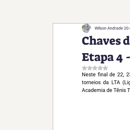
Wilson Andrade
20 
Chaves 
Etapa 4 
Avaliado com NaN d
Neste final de 22, 
torneios da LTA (L
Academia de Tênis Te