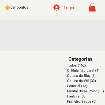
Login
Ver pontos
Categorias
Todos
(162)
162 posts
O Tênis não para!
(4)
4 p
Coluna do Bley
(1)
1 pos
Coluna do Wil
(32)
32 po
Editorial
(13)
13 posts
Mental Break Point
(11)
Paulínia
(60)
60 posts
Primeiro Saque
(5)
5 pos