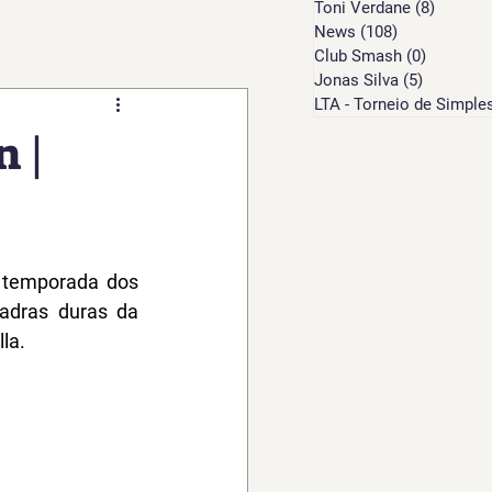
Toni Verdane
(8)
8 posts
News
(108)
108 posts
Club Smash
(0)
0 post
Jonas Silva
(5)
5 posts
LTA - Torneio de Simple
 |
 temporada dos 
adras duras da 
la.