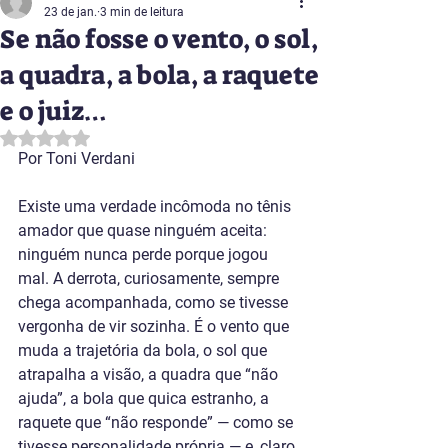
23 de jan.
3 min de leitura
Se não fosse o vento, o sol,
a quadra, a bola, a raquete
e o juiz…
Avaliado com NaN de 5 estrelas.
Por Toni Verdani
Existe uma verdade incômoda no tênis 
amador que quase ninguém aceita: 
ninguém nunca perde porque jogou 
mal. A derrota, curiosamente, sempre 
chega acompanhada, como se tivesse 
vergonha de vir sozinha. É o vento que 
muda a trajetória da bola, o sol que 
atrapalha a visão, a quadra que “não 
ajuda”, a bola que quica estranho, a 
raquete que “não responde” — como se 
tivesse personalidade própria — e, claro, 