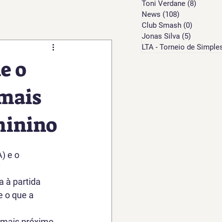
Toni Verdane
(8)
8 posts
News
(108)
108 posts
Club Smash
(0)
0 post
Jonas Silva
(5)
5 posts
LTA - Torneio de Simple
e o
 mais
minino
) e o 
 
 à partida 
e o que a 
 mais próximo 