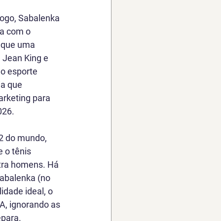
jogo, Sabalenka 
ia com o 
 que uma 
e Jean King e 
o esporte 
a que 
rketing para 
026.
 2 do mundo, 
 o tênis 
ntra homens. Há 
abalenka (no 
dade ideal, o 
A, ignorando as 
epara.