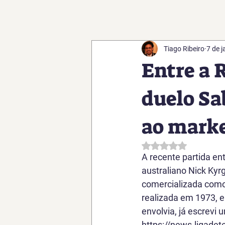
Tiago Ribeiro
7 de j
Entre a 
duelo Sa
ao marke
Avaliado com NaN d
A recente partida en
australiano Nick Kyr
comercializada como
realizada em 1973, en
envolvia, já escrevi 
https://news.ligadet