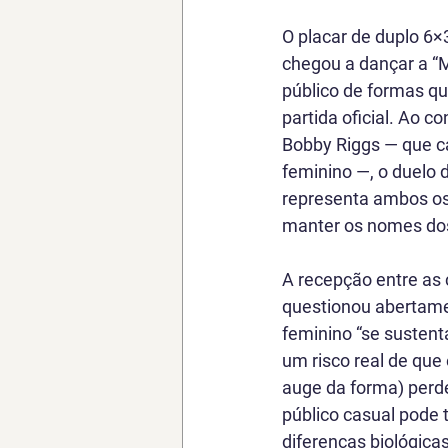
O placar de duplo 6×3
chegou a dançar a “M
público de formas q
partida oficial. Ao c
Bobby Riggs — que ca
feminino —, o duelo 
representa ambos os 
manter os nomes dos
A recepção entre as 
questionou abertamen
feminino “se sustent
um risco real de que
auge da forma) perde
público casual pode 
diferenças biológicas