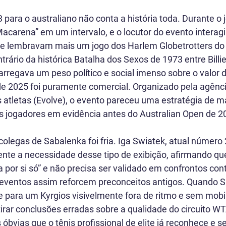
 para o australiano não conta a história toda. Durante o 
acarena” em um intervalo, e o locutor do evento interag
ue lembravam mais um jogo dos Harlem Globetrotters do
ontrário da histórica Batalha dos Sexos de 1973 entre Billi
rregava um peso político e social imenso sobre o valor d
de 2025 foi puramente comercial. Organizado pela agênci
atletas (Evolve), o evento pareceu uma estratégia de ma
 jogadores em evidência antes do Australian Open de 2
colegas de Sabalenka foi fria. Iga Swiatek, atual número
te a necessidade desse tipo de exibição, afirmando que
a por si só” e não precisa ser validado em confrontos co
 eventos assim reforcem preconceitos antigos. Quando S
 para um Kyrgios visivelmente fora de ritmo e sem mobili
tirar conclusões erradas sobre a qualidade do circuito WT
 óbvias que o tênis profissional de elite já reconhece e s