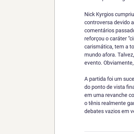
Nick Kyrgios cumpri
controversa devido a
comentários passados
reforçou o caráter “
carismática, tem a to
mundo afora. Talvez,
evento. Obviamente, 
A partida foi um suc
do ponto de vista fin
em uma revanche com 
o tênis realmente ga
debates vazios em ve