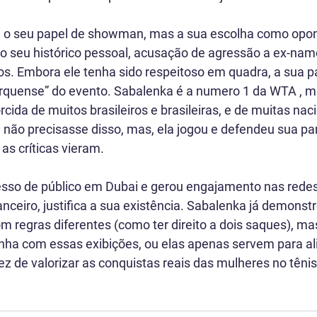
u o seu papel de showman, mas a sua escolha como opon
o seu histórico pessoal, acusação de agressão a ex-nam
. Embora ele tenha sido respeitoso em quadra, a sua pa
cirquense” do evento. Sabalenka é a numero 1 da WTA , m
rcida de muitos brasileiros e brasileiras, e de muitas nac
 não precisasse disso, mas, ela jogou e defendeu sua par
as críticas vieram.
esso de público em Dubai e gerou engajamento nas redes 
anceiro, justifica a sua existência. Sabalenka já demonstr
regras diferentes (como ter direito a dois saques), mas 
nha com essas exibições, ou elas apenas servem para al
z de valorizar as conquistas reais das mulheres no têni