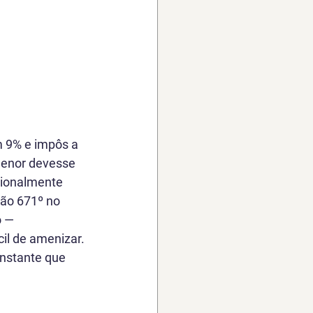
m 9% e impôs a 
menor devesse 
cionalmente 
ão 671º no 
o — 
l de amenizar. 
nstante que 