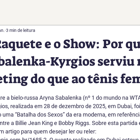
an.
3 min de leitura
Raquete e o Show: Por qu
balenka-Kyrgios serviu
ting do que ao tênis fe
e 5 estrelas.
tre a bielo-russa Aryna Sabalenka (nº 1 do mundo na WTA
gios, realizada em 28 de dezembro de 2025, em Dubai, foi
 uma “Batalha dos Sexos” da era moderna, em referência
tre a Billie Jean King e Bobby Riggs. Sobre esta partida 
um artigo para quem desejar ler ou reler: 
enis.com.br/1685-2. O evento realizado em Dubai esteve