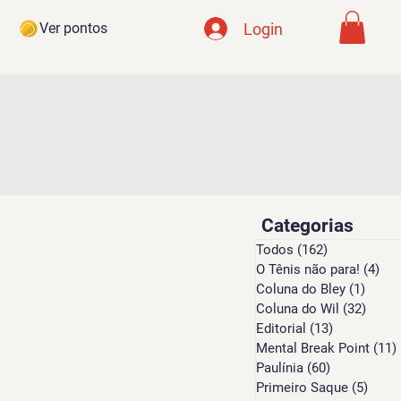
Login
Ver pontos
Categorias
Todos
(162)
162 posts
O Tênis não para!
(4)
4 p
Coluna do Bley
(1)
1 pos
Coluna do Wil
(32)
32 po
Editorial
(13)
13 posts
Mental Break Point
(11)
Paulínia
(60)
60 posts
Primeiro Saque
(5)
5 pos