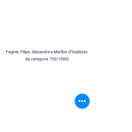
Fagner, Filipe, Alexandre e Marllon (Finalistas 
da categoria 750/1000)
Fagner (Vice), Tiago Sá (Org), Marllon (Vice)